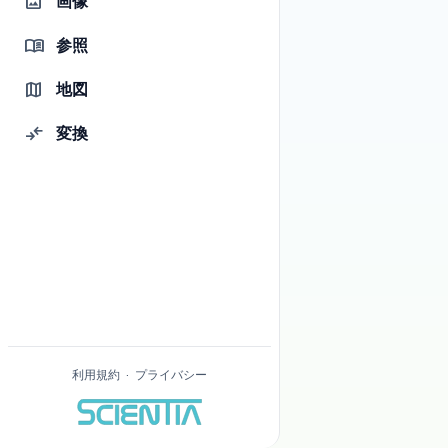
画像
image
1
0 / 2000000
参照
menu_book
変換する
クリーニング
sync_alt
delete_sweep
0
0
地図
map
0
仕組み
menu_book
0
変換
compare_arrows
地理空間データを、よく使われる形式（GeoJSON、KML、
KMZ、Shapefile、WKT）の間で変換します。レイヤー、ル
ート、ポリゴンをあるツールから別のツールへ移すのに
役立ちます。たとえば GIS の Shapefile から Google Earth 用
の KML へ、あるいは GeoJSON から空間データベースに保
存するための WKT へといった変換です。
ファイルをアップロードするか、内容を貼り付け（入力
形式に応じて）、出力形式を選んで結果をダウンロード
します。GeoJSON、KML、WKT などのテキスト形式は直接
0
貼り付けることもできます。Shapefile（.zip）や KMZ など
利用規約
·
プライバシー
のバイナリや圧縮形式は、常にファイルから読み込みま
す。
すべての変換はブラウザー内で行われ、データがサーバ