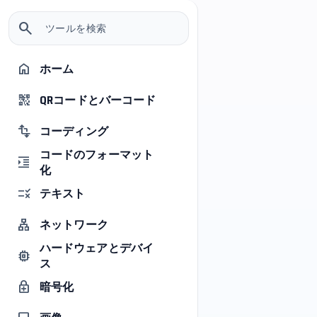
left_panel_close
help_outline
menu
1
search
地理参照ファイル変換ツール
ホーム
home
0
1
sync_alt
地理参照変換コンバータ
QRコードとバーコード
qr_code_2
1
1
info_outline
Shapefile、KML、KMZ、GeoJSON、WKT 間で地理参照
コーディング
transform
情報のファイルを変換できます。ファイルをアップ
1
コードのフォーマット
ロードするか、対応するコンテンツをペーストし、
format_indent_increase
化
出力形式を選択して、結果をダウンロードしてくだ
0
1
さい。
テキスト
rule
入力フォーマット
出力形式
ネットワーク
lan
GeoJSON
KML
ハードウェアとデバイ
memory
ス
ファイルを選択
0
upload_file
1
暗号化
enhanced_encryption
入力コンテンツ