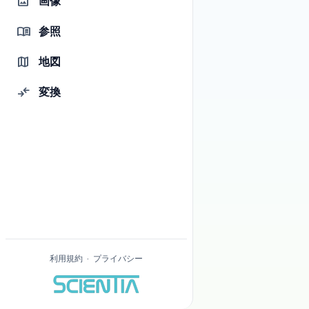
画像
image
す。一般的な用途に推奨されます。
参照
menu_book
input
エントリー
0
地図
map
0
テキスト
アーカイブ
0
0
1
変換
compare_arrows
コーディング
テキスト
入力テキスト
0
利用規約
·
プライバシー
ハッシュを生成する
tag