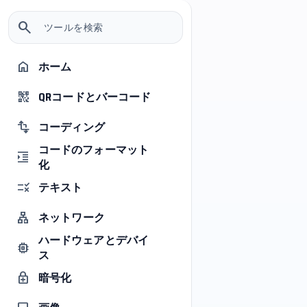
left_panel_close
help_outline
menu
1
search
ハッシュ関数の機能
0
ホーム
home
1
tag
設定
1
QRコードとバーコード
1
qr_code_2
info_outline
さまざまなアルゴリズム（SHA-256、SHA-512、
コーディング
transform
MD5、BLAKE2b、RIPEMD-160など）を使用してテキス
1
コードのフォーマット
トのハッシュを生成します。アルゴリズムを選択
format_indent_increase
化
し、入力フィールドにテキストを入力してくださ
0
1
い。入力するとハッシュは自動的に再計算されま
テキスト
rule
す。⚠印のついたアルゴリズムは暗号的に脆弱で
す。新しいシステムでは使用しないでください。
ネットワーク
lan
ハードウェアとデバイ
アルゴリズム
memory
ス
0
SHA-256
暗号化
enhanced_encryption
1
SHA-256。 SHA-2 ファミリに属する 256 ビットの要約関数で
1