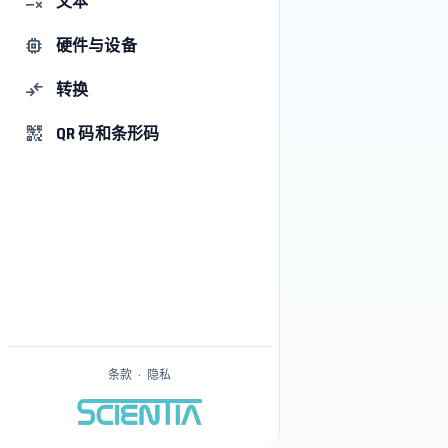
文本
rule
硬件与设备
memory
删除空行
0
删除最终结果中的所有空行。
转换
compare_arrows
0
0
0
QR 码和条形码
qr_code_2
1
重复地崩塌空间
尽可能保留连续的空行, 除非所有行都被删除.
删除重复项
Mantiene只保留每行的第一次出现。
排序行
0
条款
·
隐私
未排序
行间跳跃
LF (`\n`)