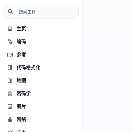
left_panel_close
help_outline
menu
1
search
文本清理器
0
主页
home
1
cleaning_services
配置
1
1
编码
transform
info_outline
规范化文本，使列表、日志或配置更整洁一致。可以修
参考
menu_book
剪空格、去除重复行、排序内容并统一换行符。
1
代码格式化
format_indent_increase
0
加载示例
auto_awesome
1
地图
map
密码学
enhanced_encryption
tune
清洁规则
图片
image
0
裁剪线边
网络
lan
删除每行开头和结尾的空格和制表符。
1
1